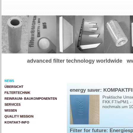
advanced filter technology worldwide
ww
NEWS
ÜBERSICHT
energy saver: KOMPAKTFIL
FILTERTECHNIK
Praktische Umse
REINRAUM- BAUKOMPONENTEN
FKK F7/ePM1 - di
SERVICES
nochmals um 10
WISSEN
QUALITY MISSION
KONTAKT-INFO
Filter for future: Energiesp