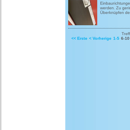
Einbaurichtunge
werden. Zu geri
Überknüpfen des
Tref
<< Erste
< Vorherige
1-5
6-10