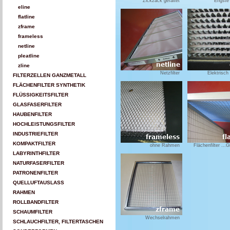
Zickzack gefaltet
Engste
eline
flatline
zframe
frameless
netline
pleatline
zline
Netzfilter
Elektrisch 
FILTERZELLEN GANZMETALL
FLÄCHENFILTER SYNTHETIK
FLÜSSIGKEITSFILTER
GLASFASERFILTER
HAUBENFILTER
HOCHLEISTUNGSFILTER
INDUSTRIEFILTER
KOMPAKTFILTER
ohne Rahmen
Flächenfilter ...
LABYRINTHFILTER
NATURFASERFILTER
PATRONENFILTER
QUELLUFTAUSLASS
RAHMEN
ROLLBANDFILTER
SCHAUMFILTER
Wechselrahmen
SCHLAUCHFILTER, FILTERTASCHEN